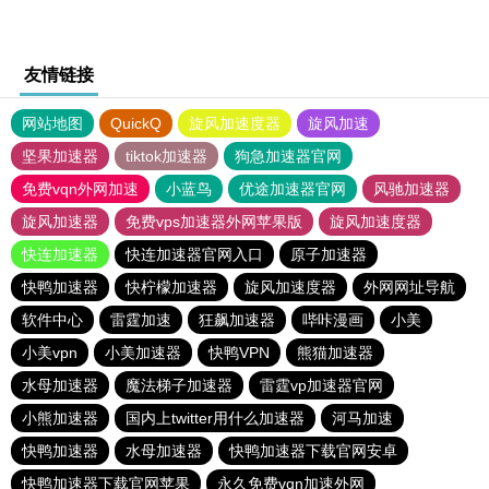
友情链接
网站地图
QuickQ
旋风加速度器
旋风加速
坚果加速器
tiktok加速器
狗急加速器官网
免费vqn外网加速
小蓝鸟
优途加速器官网
风驰加速器
旋风加速器
免费vps加速器外网苹果版
旋风加速度器
快连加速器
快连加速器官网入口
原子加速器
快鸭加速器
快柠檬加速器
旋风加速度器
外网网址导航
软件中心
雷霆加速
狂飙加速器
哔咔漫画
小美
小美vpn
小美加速器
快鸭VPN
熊猫加速器
水母加速器
魔法梯子加速器
雷霆vp加速器官网
小熊加速器
国内上twitter用什么加速器
河马加速
快鸭加速器
水母加速器
快鸭加速器下载官网安卓
快鸭加速器下载官网苹果
永久免费vqn加速外网