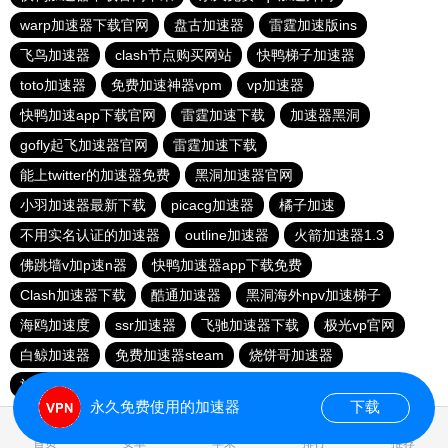
warp加速器下载官网
盘古加速器
雷霆加速版ins
飞鸟加速器
clash节点购买网站
快鸭梯子加速器
toto加速器
免费加速神器vpm
vp加速器
快鸭加速app下载官网
雷霆加速下载
加速器黑洞
gofly起飞加速器官网
雷霆加速下载
能上twitter的加速器免费
黑洞加速器官网
小羽加速器最新下载
picacg加速器
橘子加速
不用实名认证的加速器
outline加速器
火箭加速器1.3
佛跳墙v加p速n器
快鸭加速器app下载免费
Clash加速器下载
酷通加速器
黑洞海外npv加速梯子
海鸥加速度
ssr加速器
飞驰加速器下载
极光vp官网
白鲸加速器
免费加速器steam
烧饼哥加速器
旋风加速度器
小猫咪clash教程
永久免费使用的加速器
下载
0.023934s
首页
安卓
苹果
排行
推荐